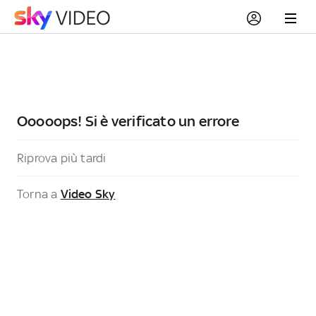
Ooooops! Si è verificato un errore
Riprova più tardi
Torna a
Video Sky