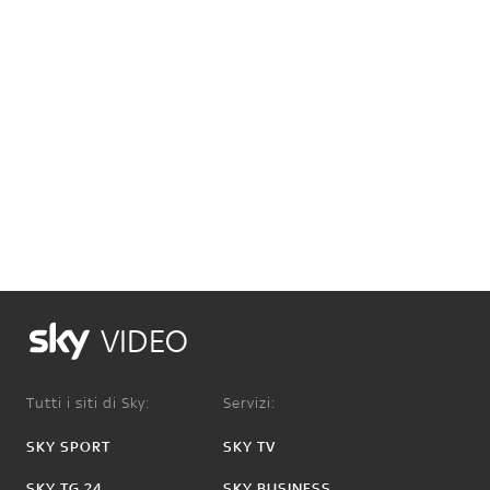
VIDEO
Tutti i siti di Sky:
Servizi:
SKY SPORT
SKY TV
SKY TG 24
SKY BUSINESS