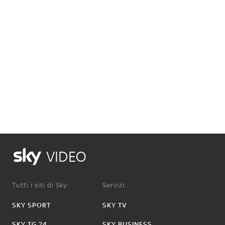
VIDEO
Tutti i siti di Sky:
Servizi:
SKY SPORT
SKY TV
SKY TG 24
SKY BUSINESS