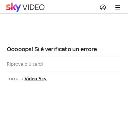
Ooooops! Si è verificato un errore
Riprova più tardi
Torna a
Video Sky