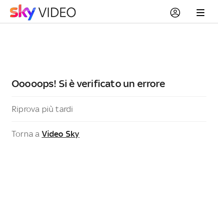
Ooooops! Si è verificato un errore
Riprova più tardi
Torna a
Video Sky