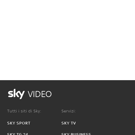
VIDEO
Tutti i siti di Sky:
Servizi:
SKY SPORT
SKY TV
SKY TG 24
SKY BUSINESS