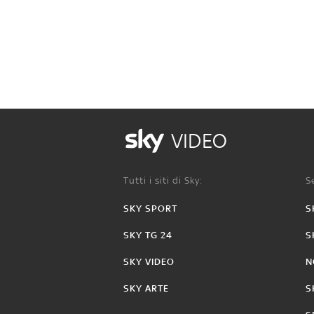
VIDEO
Tutti i siti di Sky:
Se
SKY SPORT
S
SKY TG 24
S
SKY VIDEO
N
SKY ARTE
S