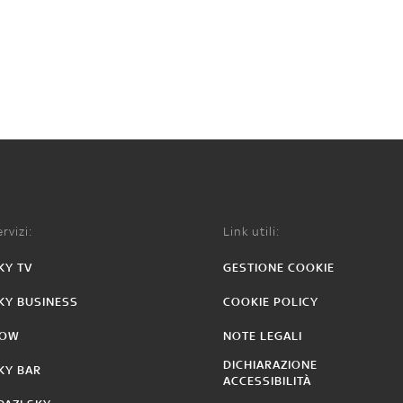
rvizi:
Link utili:
KY TV
GESTIONE COOKIE
KY BUSINESS
COOKIE POLICY
OW
NOTE LEGALI
DICHIARAZIONE
KY BAR
ACCESSIBILITÀ