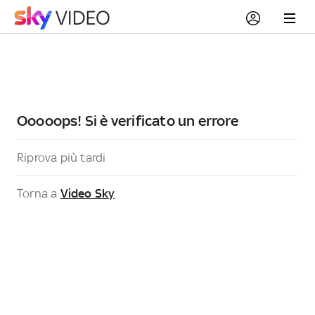
Ooooops! Si è verificato un errore
Riprova più tardi
Torna a
Video Sky