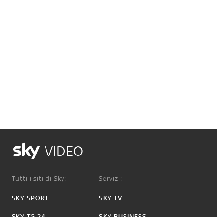
VIDEO
Tutti i siti di Sky:
Servizi:
SKY SPORT
SKY TV
SKY TG 24
SKY BUSINESS