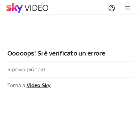
Ooooops! Si è verificato un errore
Riprova più tardi
Torna a
Video Sky