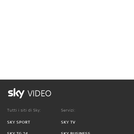
VIDEO
Tutti i siti di Sky:
Servizi:
SKY SPORT
SKY TV
SKY TG 24
SKY BUSINESS