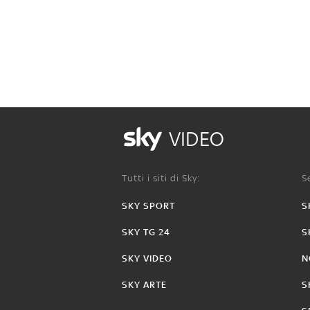
VIDEO
Tutti i siti di Sky:
Se
SKY SPORT
S
SKY TG 24
S
SKY VIDEO
N
SKY ARTE
S