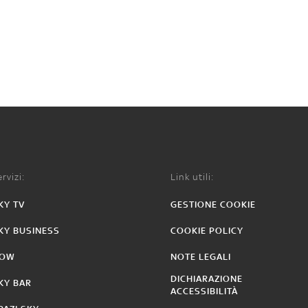
rvizi:
Link utili:
KY TV
GESTIONE COOKIE
KY BUSINESS
COOKIE POLICY
OW
NOTE LEGALI
DICHIARAZIONE
KY BAR
ACCESSIBILITÀ