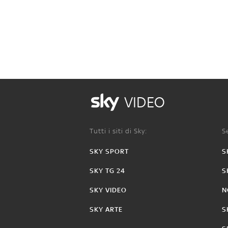
VIDEO
Tutti i siti di Sky:
Se
SKY SPORT
S
SKY TG 24
S
SKY VIDEO
N
SKY ARTE
S