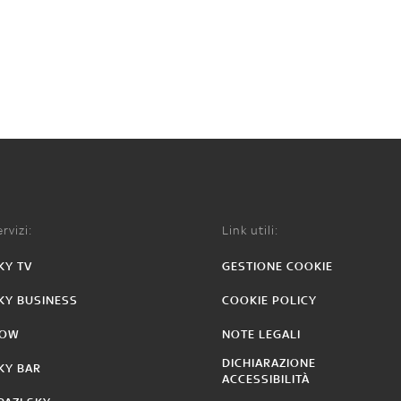
rvizi:
Link utili:
KY TV
GESTIONE COOKIE
KY BUSINESS
COOKIE POLICY
OW
NOTE LEGALI
DICHIARAZIONE
KY BAR
ACCESSIBILITÀ