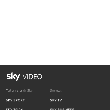
VIDEO
Tutti i siti di Sky:
Servizi:
SKY SPORT
SKY TV
SKY TG 24
SKY BUSINESS