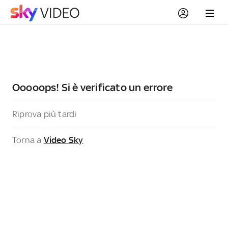
Ooooops! Si è verificato un errore
Riprova più tardi
Torna a
Video Sky