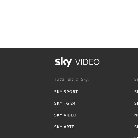
VIDEO
Tutti i siti di Sky:
Se
SKY SPORT
S
SKY TG 24
S
SKY VIDEO
N
SKY ARTE
S