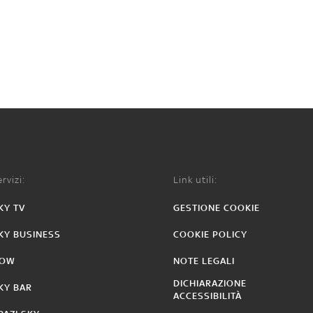
rvizi:
Link utili:
KY TV
GESTIONE COOKIE
KY BUSINESS
COOKIE POLICY
OW
NOTE LEGALI
DICHIARAZIONE
KY BAR
ACCESSIBILITÀ