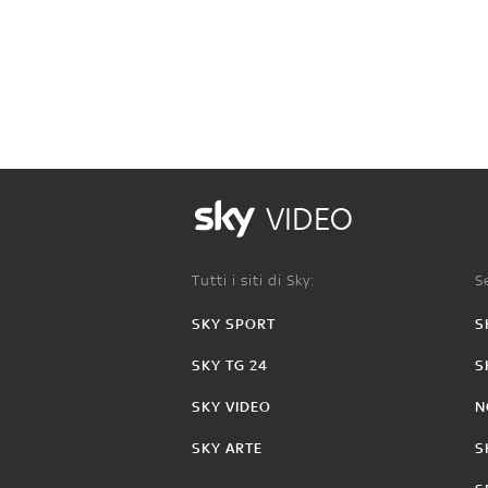
VIDEO
Tutti i siti di Sky:
Se
SKY SPORT
S
SKY TG 24
S
SKY VIDEO
N
SKY ARTE
S