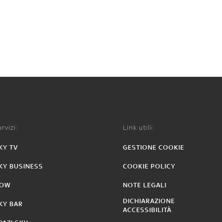
rvizi:
Link utili:
KY TV
GESTIONE COOKIE
KY BUSINESS
COOKIE POLICY
OW
NOTE LEGALI
DICHIARAZIONE
KY BAR
ACCESSIBILITÀ