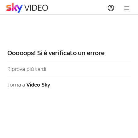
Ooooops! Si è verificato un errore
Riprova più tardi
Torna a
Video Sky