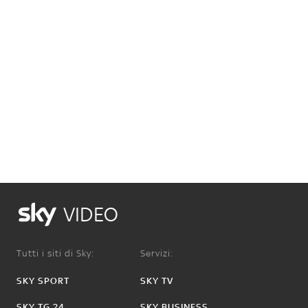
VIDEO
Tutti i siti di Sky:
Servizi:
SKY SPORT
SKY TV
SKY TG 24
SKY BUSINESS