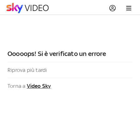
Ooooops! Si è verificato un errore
Riprova più tardi
Torna a
Video Sky