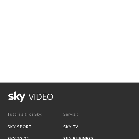
VIDEO
Tutti i siti di Sky:
Servizi:
SKY SPORT
SKY TV
SKY TG 24
SKY BUSINESS