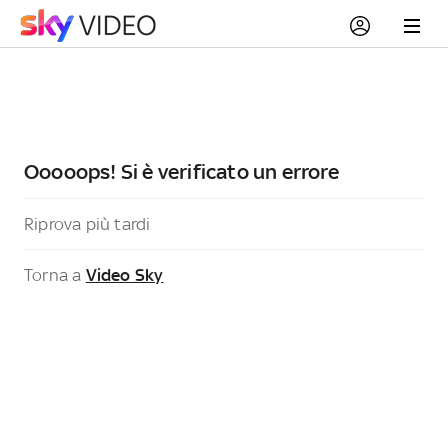
Ooooops! Si è verificato un errore
Riprova più tardi
Torna a
Video Sky