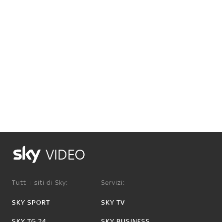
VIDEO
Tutti i siti di Sky:
Servizi:
SKY SPORT
SKY TV
SKY TG 24
SKY BUSINESS