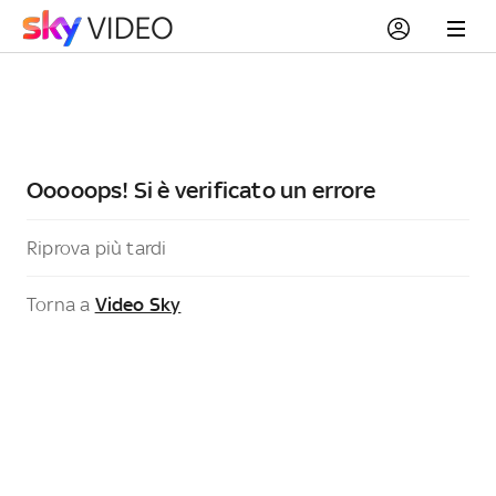
Ooooops! Si è verificato un errore
Riprova più tardi
Torna a
Video Sky