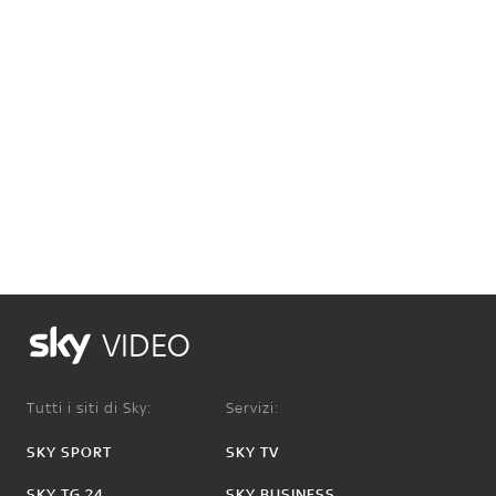
VIDEO
Tutti i siti di Sky:
Servizi:
SKY SPORT
SKY TV
SKY TG 24
SKY BUSINESS