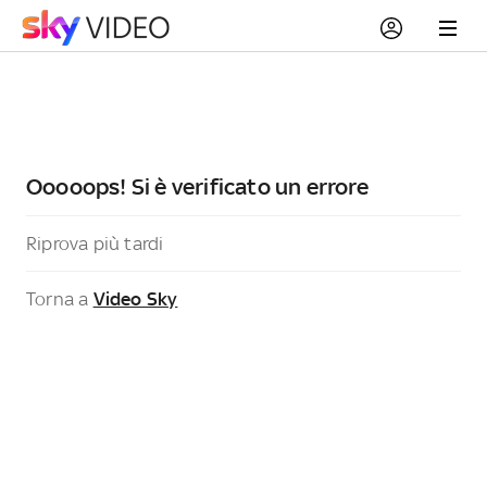
Ooooops! Si è verificato un errore
Riprova più tardi
Torna a
Video Sky