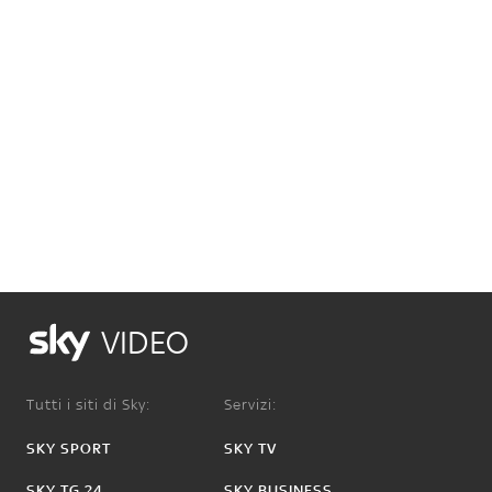
VIDEO
Tutti i siti di Sky:
Servizi:
SKY SPORT
SKY TV
SKY TG 24
SKY BUSINESS