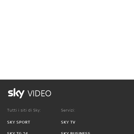
VIDEO
Tutti i siti di Sky:
Servizi:
SKY SPORT
SKY TV
SKY TG 24
SKY BUSINESS