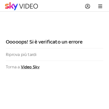
Ooooops! Si è verificato un errore
Riprova più tardi
Torna a
Video Sky