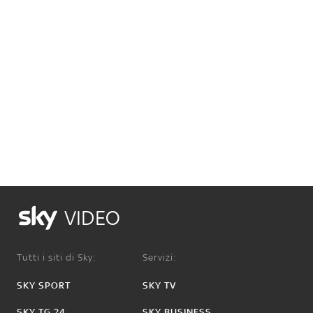
VIDEO
Tutti i siti di Sky:
Servizi:
SKY SPORT
SKY TV
SKY TG 24
SKY BUSINESS