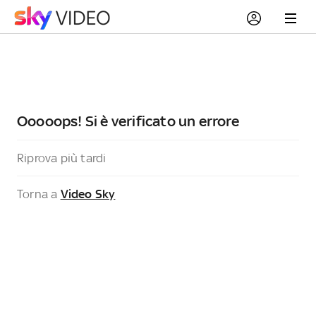
Ooooops! Si è verificato un errore
Riprova più tardi
Torna a
Video Sky