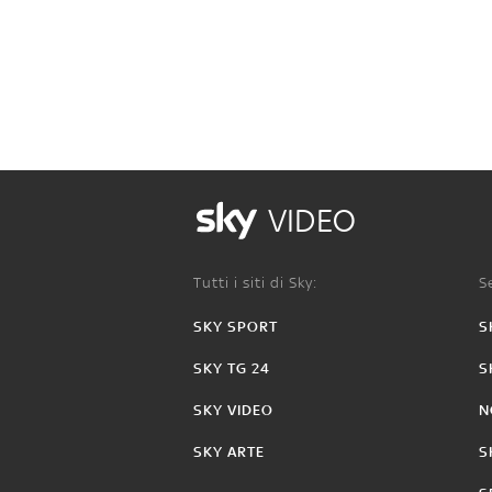
VIDEO
Tutti i siti di Sky:
Se
SKY SPORT
S
SKY TG 24
S
SKY VIDEO
N
SKY ARTE
S