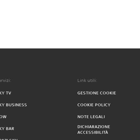
rvizi:
Link utili:
KY TV
GESTIONE COOKIE
KY BUSINESS
COOKIE POLICY
OW
NOTE LEGALI
DICHIARAZIONE
KY BAR
ACCESSIBILITÀ