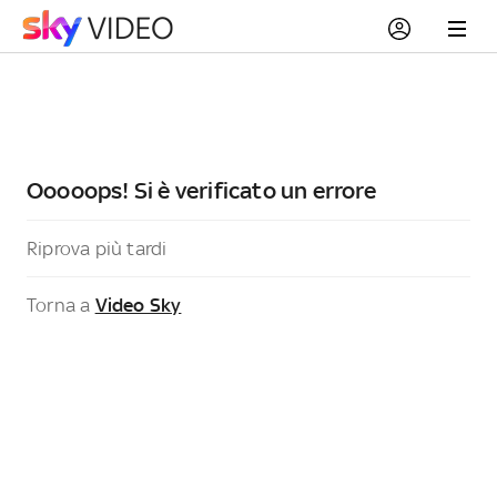
Ooooops! Si è verificato un errore
Riprova più tardi
Torna a
Video Sky