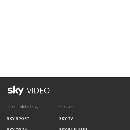
VIDEO
Tutti i siti di Sky:
Servizi:
SKY SPORT
SKY TV
SKY TG 24
SKY BUSINESS