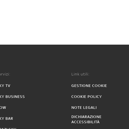
rvizi:
Link utili:
KY TV
GESTIONE COOKIE
KY BUSINESS
COOKIE POLICY
OW
NOTE LEGALI
DICHIARAZIONE
KY BAR
ACCESSIBILITÀ