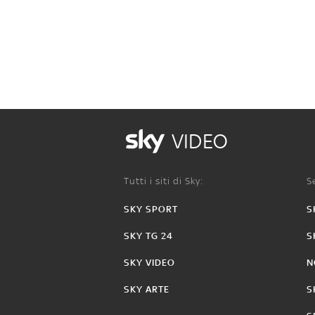
VIDEO
Tutti i siti di Sky:
Se
SKY SPORT
S
SKY TG 24
S
SKY VIDEO
N
SKY ARTE
S