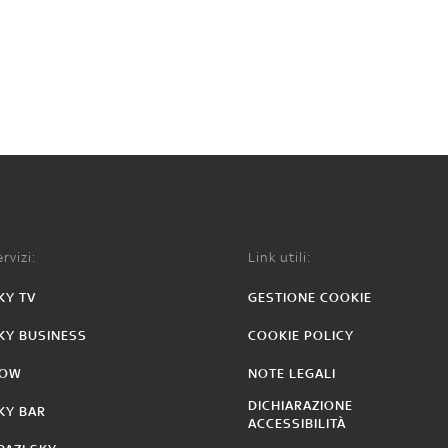
rvizi:
Link utili:
KY TV
GESTIONE COOKIE
KY BUSINESS
COOKIE POLICY
OW
NOTE LEGALI
DICHIARAZIONE
KY BAR
ACCESSIBILITÀ