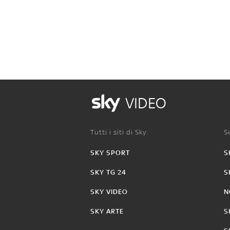
VIDEO
Tutti i siti di Sky:
Se
SKY SPORT
S
SKY TG 24
S
SKY VIDEO
N
SKY ARTE
S