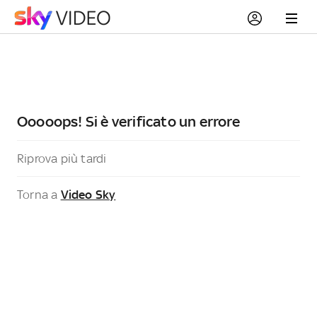
Ooooops! Si è verificato un errore
Riprova più tardi
Torna a
Video Sky