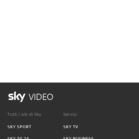
VIDEO
Tutti i siti di Sky:
Servizi:
SKY SPORT
SKY TV
SKY TG 24
SKY BUSINESS