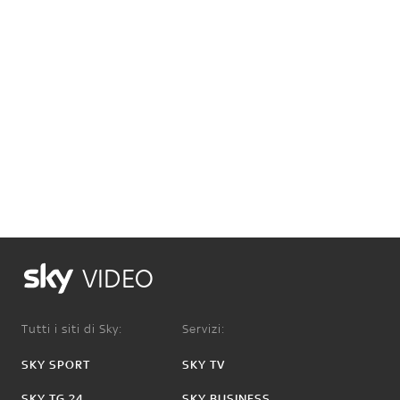
VIDEO
Tutti i siti di Sky:
Servizi:
SKY SPORT
SKY TV
SKY TG 24
SKY BUSINESS