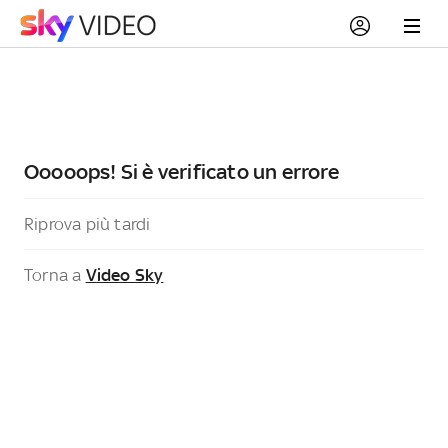
Ooooops! Si è verificato un errore
Riprova più tardi
Torna a
Video Sky