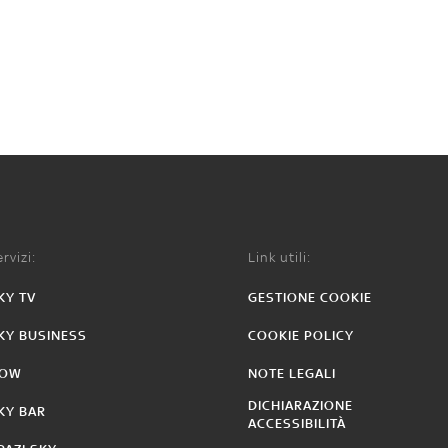
rvizi:
Link utili:
KY TV
GESTIONE COOKIE
KY BUSINESS
COOKIE POLICY
OW
NOTE LEGALI
DICHIARAZIONE
KY BAR
ACCESSIBILITÀ