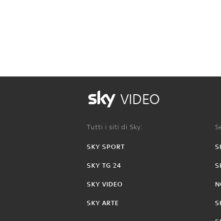
VIDEO
Tutti i siti di Sky:
Se
SKY SPORT
S
SKY TG 24
S
SKY VIDEO
N
SKY ARTE
S