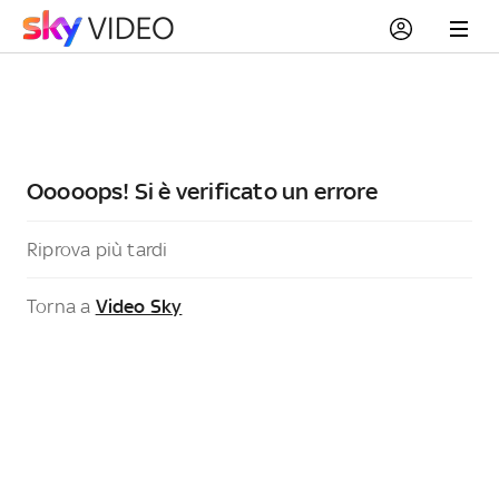
Ooooops! Si è verificato un errore
Riprova più tardi
Torna a
Video Sky