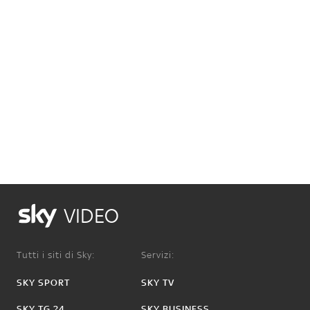
VIDEO
Tutti i siti di Sky:
Servizi:
SKY SPORT
SKY TV
SKY TG 24
SKY BUSINESS