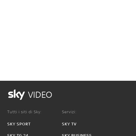
VIDEO
Tutti i siti di Sky:
Servizi:
SKY SPORT
SKY TV
SKY TG 24
SKY BUSINESS