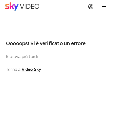
Ooooops! Si è verificato un errore
Riprova più tardi
Torna a
Video Sky