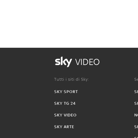
VIDEO
Tutti i siti di Sky:
Se
SKY SPORT
S
SKY TG 24
S
SKY VIDEO
N
SKY ARTE
S