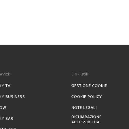
rvizi:
Link utili:
KY TV
GESTIONE COOKIE
KY BUSINESS
COOKIE POLICY
OW
NOTE LEGALI
DICHIARAZIONE
KY BAR
ACCESSIBILITÀ