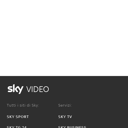
VIDEO
Tutti i siti di Sky:
Servizi:
SKY SPORT
SKY TV
SKY TG 24
SKY BUSINESS