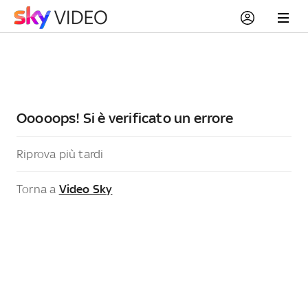
Ooooops! Si è verificato un errore
Riprova più tardi
Torna a
Video Sky