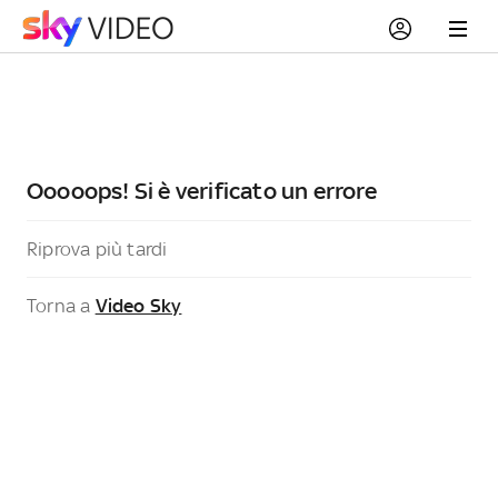
Ooooops! Si è verificato un errore
Riprova più tardi
Torna a
Video Sky