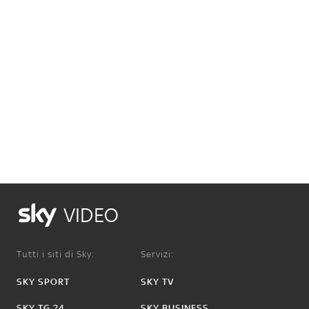
VIDEO
Tutti i siti di Sky:
Servizi:
SKY SPORT
SKY TV
SKY TG 24
SKY BUSINESS