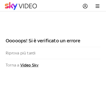
Ooooops! Si è verificato un errore
Riprova più tardi
Torna a
Video Sky