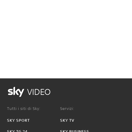
VIDEO
Tutti i siti di Sky:
Servizi:
SKY SPORT
SKY TV
SKY TG 24
SKY BUSINESS