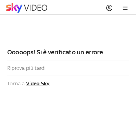
Ooooops! Si è verificato un errore
Riprova più tardi
Torna a
Video Sky