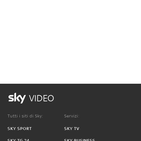
VIDEO
Tutti i siti di Sky:
Servizi:
SKY SPORT
SKY TV
SKY TG 24
SKY BUSINESS