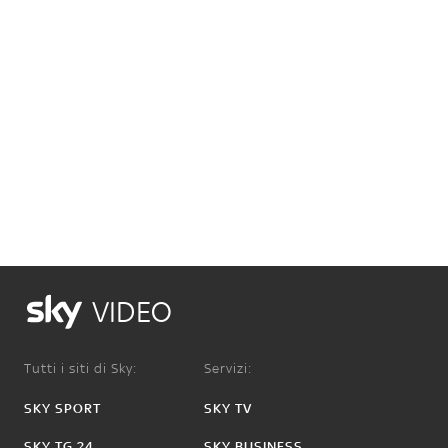
VIDEO
Tutti i siti di Sky:
Servizi:
SKY SPORT
SKY TV
SKY TG 24
SKY BUSINESS