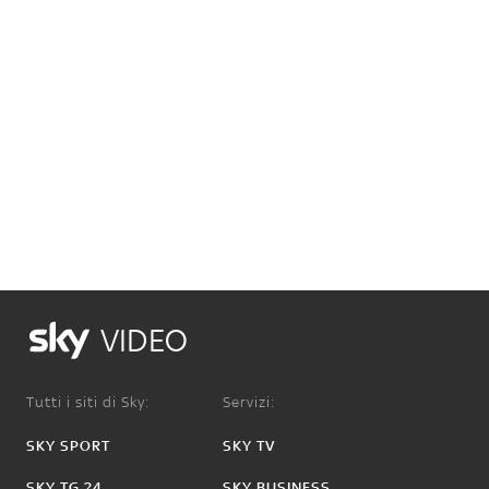
VIDEO
Tutti i siti di Sky:
Servizi:
SKY SPORT
SKY TV
SKY TG 24
SKY BUSINESS