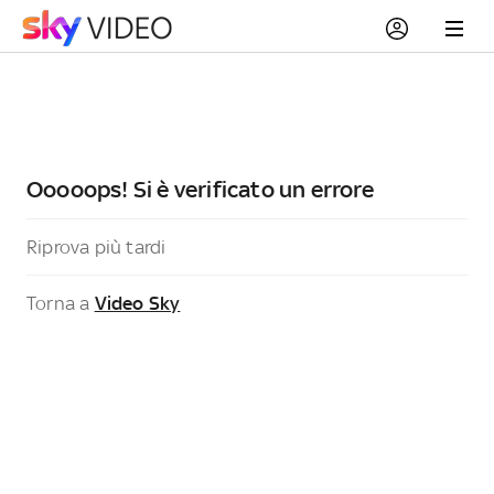
Ooooops! Si è verificato un errore
Riprova più tardi
Torna a
Video Sky