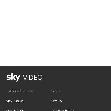
VIDEO
Tutti i siti di Sky:
Servizi:
SKY SPORT
SKY TV
SKY TG 24
SKY BUSINESS