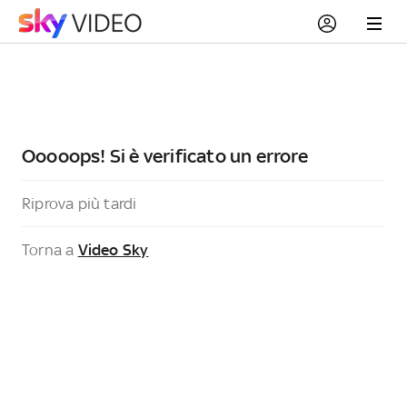
Ooooops! Si è verificato un errore
Riprova più tardi
Torna a
Video Sky