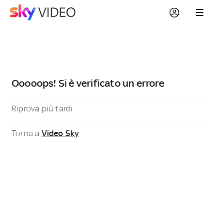
Ooooops! Si è verificato un errore
Riprova più tardi
Torna a
Video Sky