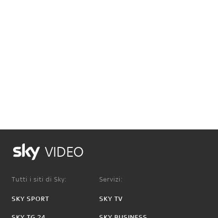
VIDEO
Tutti i siti di Sky:
Servizi:
SKY SPORT
SKY TV
SKY TG 24
SKY BUSINESS