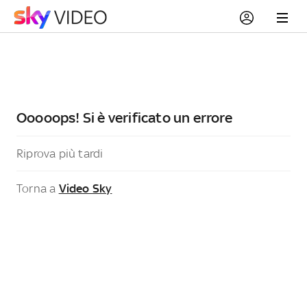
Ooooops! Si è verificato un errore
Riprova più tardi
Torna a
Video Sky