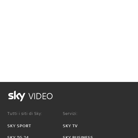
VIDEO
Tutti i siti di Sky:
Servizi:
SKY SPORT
SKY TV
SKY TG 24
SKY BUSINESS