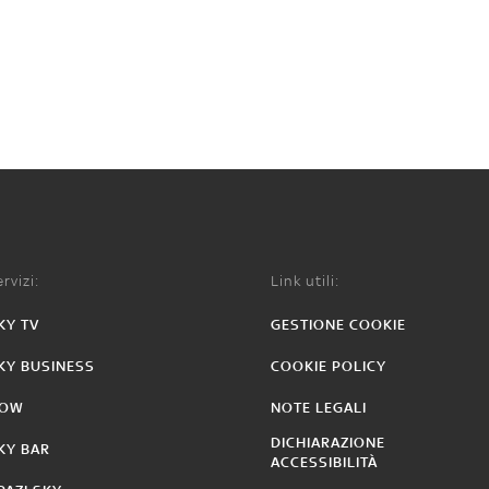
rvizi:
Link utili:
KY TV
GESTIONE COOKIE
KY BUSINESS
COOKIE POLICY
OW
NOTE LEGALI
DICHIARAZIONE
KY BAR
ACCESSIBILITÀ