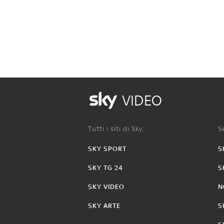
VIDEO
Tutti i siti di Sky:
Se
SKY SPORT
S
SKY TG 24
S
SKY VIDEO
N
SKY ARTE
S