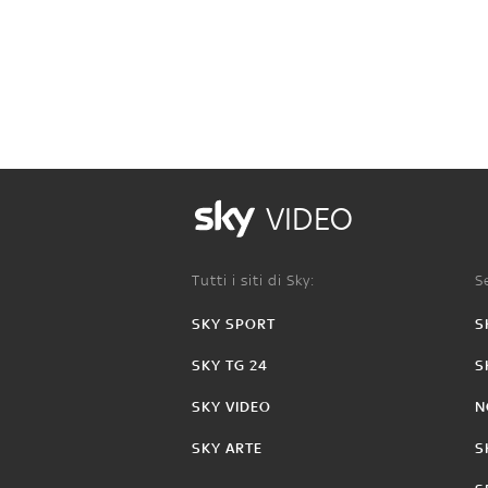
VIDEO
Tutti i siti di Sky:
Se
SKY SPORT
S
SKY TG 24
S
SKY VIDEO
N
SKY ARTE
S