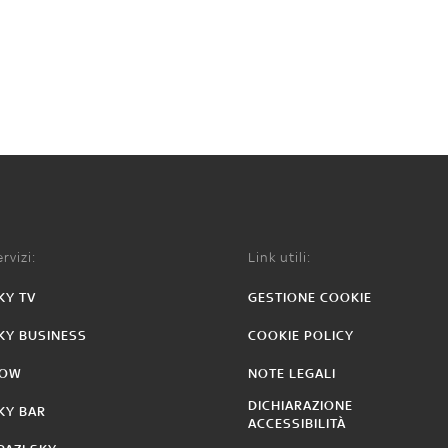
rvizi:
Link utili:
KY TV
GESTIONE COOKIE
KY BUSINESS
COOKIE POLICY
OW
NOTE LEGALI
DICHIARAZIONE
KY BAR
ACCESSIBILITÀ