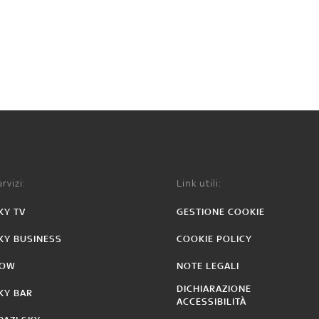
rvizi:
Link utili:
KY TV
GESTIONE COOKIE
KY BUSINESS
COOKIE POLICY
OW
NOTE LEGALI
DICHIARAZIONE
KY BAR
ACCESSIBILITÀ