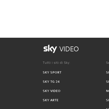
VIDEO
Tutti i siti di Sky:
Se
SKY SPORT
S
SKY TG 24
S
SKY VIDEO
N
SKY ARTE
S