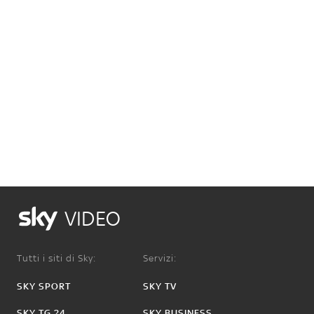
VIDEO
Tutti i siti di Sky:
Servizi:
SKY SPORT
SKY TV
SKY TG 24
SKY BUSINESS