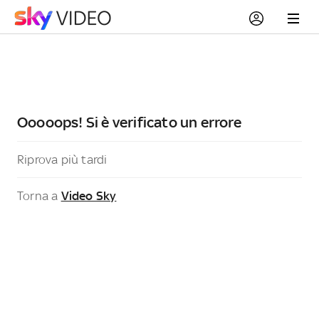
Ooooops! Si è verificato un errore
Riprova più tardi
Torna a
Video Sky