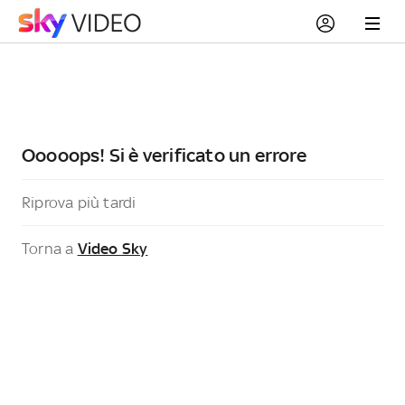
Ooooops! Si è verificato un errore
Riprova più tardi
Torna a
Video Sky