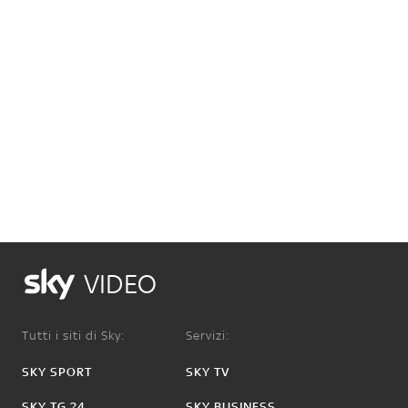
VIDEO
Tutti i siti di Sky:
Servizi:
SKY SPORT
SKY TV
SKY TG 24
SKY BUSINESS