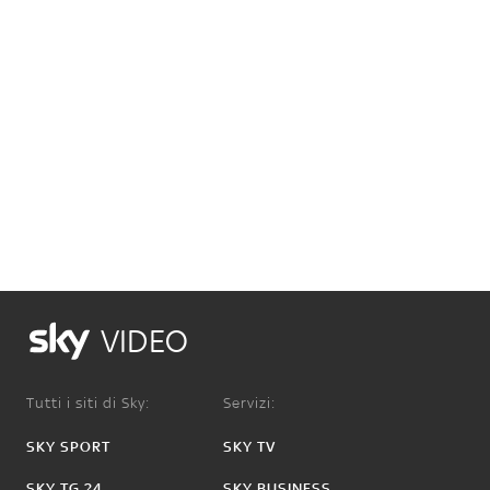
VIDEO
Tutti i siti di Sky:
Servizi:
SKY SPORT
SKY TV
SKY TG 24
SKY BUSINESS