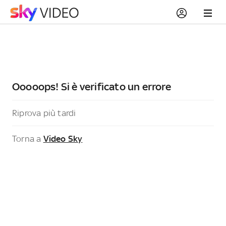
Ooooops! Si è verificato un errore
Riprova più tardi
Torna a
Video Sky