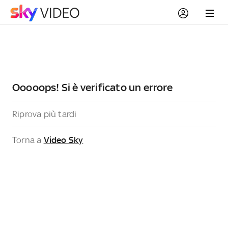
Ooooops! Si è verificato un errore
Riprova più tardi
Torna a
Video Sky