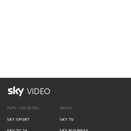
VIDEO
Tutti i siti di Sky:
Servizi:
SKY SPORT
SKY TV
SKY TG 24
SKY BUSINESS