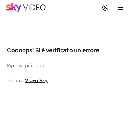
Ooooops! Si è verificato un errore
Riprova più tardi
Torna a
Video Sky