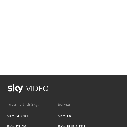
VIDEO
Tutti i siti di Sky:
Servizi:
SKY SPORT
SKY TV
SKY TG 24
SKY BUSINESS