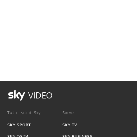
VIDEO
Tutti i siti di Sky:
Servizi:
SKY SPORT
SKY TV
SKY TG 24
SKY BUSINESS