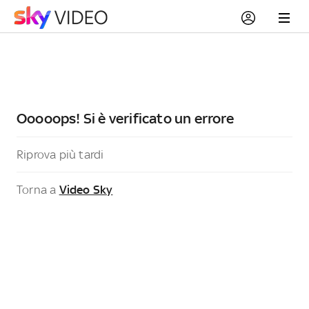
Ooooops! Si è verificato un errore
Riprova più tardi
Torna a
Video Sky