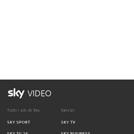
VIDEO
Tutti i siti di Sky:
Servizi:
SKY SPORT
SKY TV
SKY TG 24
SKY BUSINESS