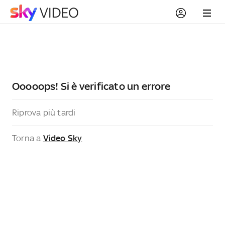
Ooooops! Si è verificato un errore
Riprova più tardi
Torna a
Video Sky