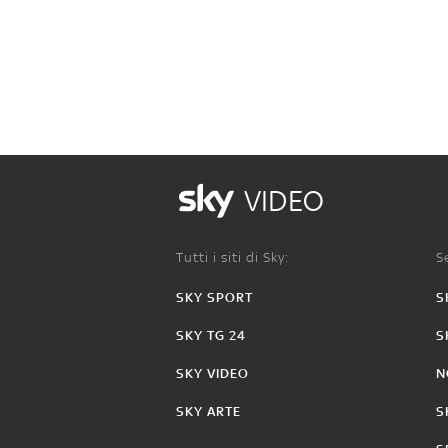
VIDEO
Tutti i siti di Sky:
Se
SKY SPORT
S
SKY TG 24
S
SKY VIDEO
N
SKY ARTE
S