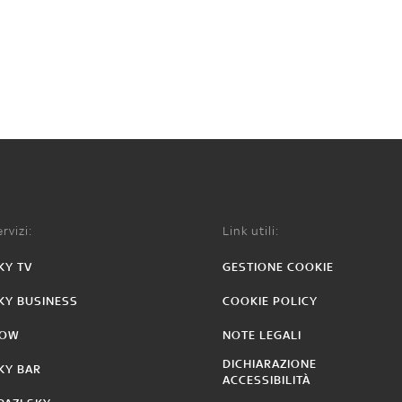
rvizi:
Link utili:
KY TV
GESTIONE COOKIE
KY BUSINESS
COOKIE POLICY
OW
NOTE LEGALI
DICHIARAZIONE
KY BAR
ACCESSIBILITÀ