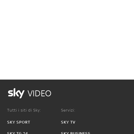
VIDEO
Tutti i siti di Sky:
Servizi:
SKY SPORT
SKY TV
SKY TG 24
SKY BUSINESS