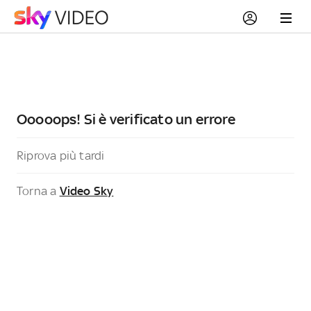
Ooooops! Si è verificato un errore
Riprova più tardi
Torna a
Video Sky