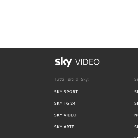
VIDEO
Tutti i siti di Sky:
Se
SKY SPORT
S
SKY TG 24
S
SKY VIDEO
N
SKY ARTE
S