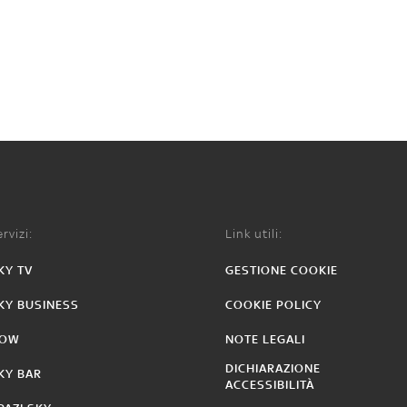
rvizi:
Link utili:
KY TV
GESTIONE COOKIE
KY BUSINESS
COOKIE POLICY
OW
NOTE LEGALI
DICHIARAZIONE
KY BAR
ACCESSIBILITÀ